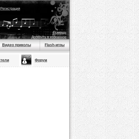
|
Регистрация
Помощь
Добавить в избранное
Видео приколы
Flash-игры
атели
Форум