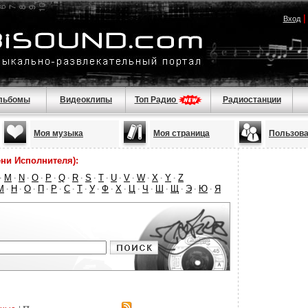
Вход
льбомы
Видеоклипы
Топ Радио
Радиостанции
Моя музыка
Моя страница
Пользов
ни Исполнителя):
M
N
O
P
Q
R
S
T
U
V
W
X
Y
Z
·
·
·
·
·
·
·
·
·
·
·
·
·
·
М
Н
О
П
Р
С
Т
У
Ф
Х
Ц
Ч
Ш
Щ
Э
Ю
Я
·
·
·
·
·
·
·
·
·
·
·
·
·
·
·
·