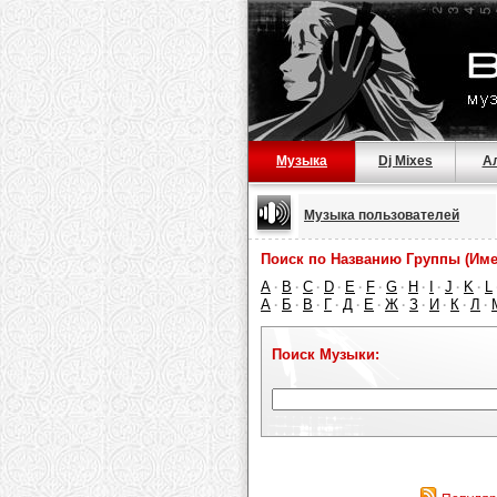
Музыка
Dj Mixes
А
Музыка пользователей
Поиск по Названию Группы (Име
A
B
C
D
E
F
G
H
I
J
K
L
·
·
·
·
·
·
·
·
·
·
·
А
Б
В
Г
Д
Е
Ж
З
И
К
Л
·
·
·
·
·
·
·
·
·
·
·
Поиск Музыки: