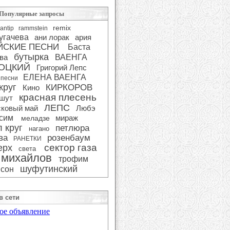
Популярные запросы
remix
antip
rammstein
угачева
ани лорак
ария
ЙСКИЕ ПЕСНИ
Баста
бутырка
ва
ВАЕНГА
ОЦКИЙ
Григорий Лепс
ЕЛЕНА ВАЕНГА
 песни
круг
КИРКОРОВ
Кино
красная плесень
 шут
ЛЕПС
сковый май
Любэ
сим
мираж
меладзе
 круг
петлюра
нагано
ва
розенбаум
РАНЕТКИ
сектор газа
ерх
света
 михайлов
трофим
шуфутинский
сон
в сети