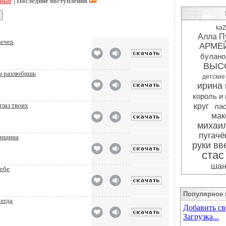
| Последние поступления
рные
kaZ
Алла П
вечер
АРМЕ
булано
ВЫС
ты разлюбишь
детские
ирина 
король и
глаз твоих
круг
ла
мак
михаил
пугачё
енщина
руки вв
стас
шан
тебе
Популярное 
сегда