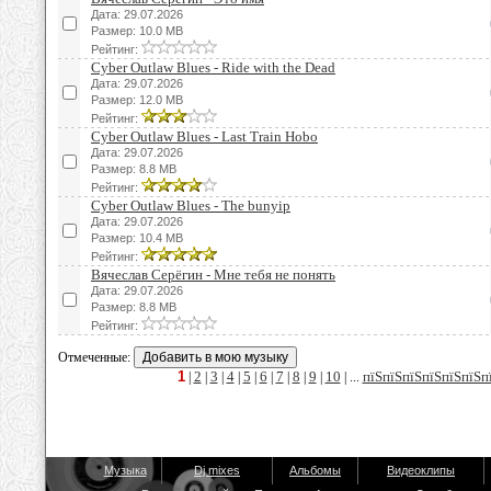
Дата: 29.07.2026
Размер: 10.0 MB
Рейтинг:
Cyber Outlaw Blues - Ride with the Dead
Дата: 29.07.2026
Размер: 12.0 MB
Рейтинг:
Cyber Outlaw Blues - Last Train Hobo
Дата: 29.07.2026
Размер: 8.8 MB
Рейтинг:
Cyber Outlaw Blues - The bunyip
Дата: 29.07.2026
Размер: 10.4 MB
Рейтинг:
Вячеслав Серёгин - Мне тебя не понять
Дата: 29.07.2026
Размер: 8.8 MB
Рейтинг:
Отмеченные:
1
2
3
4
5
6
7
8
9
10
пїЅпїЅпїЅпїЅпїЅпїЅп
|
|
|
|
|
|
|
|
|
| ...
Музыка
Dj mixes
Альбомы
Видеоклипы