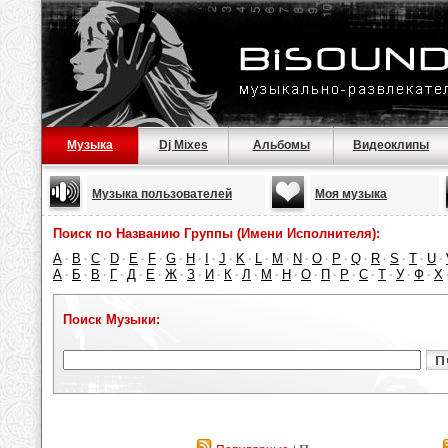
Музыка
Dj Mixes
Альбомы
Видеоклипы
Музыка пользователей
Моя музыка
Поиск по Названию Группы (Имени Исполнителя):
A
B
C
D
E
F
G
H
I
J
K
L
M
N
O
P
Q
R
S
T
U
·
·
·
·
·
·
·
·
·
·
·
·
·
·
·
·
·
·
·
·
·
А
Б
В
Г
Д
Е
Ж
З
И
К
Л
М
Н
О
П
Р
С
Т
У
Ф
Х
·
·
·
·
·
·
·
·
·
·
·
·
·
·
·
·
·
·
·
·
Поиск Музыки: