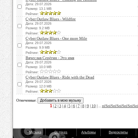
Дата: 29.07.2026
Размер: 13.1 MB
Рейтинг:
Cyber Outlaw Blues - Wildfire
Дата: 29.07.2026
Размер: 9.2 MB
Рейтинг:
Cyber Outlaw Blues - One more Mile
Дата: 29.07.2026
Размер: 9.9 MB
Рейтинг:
Вячеслав Серёгин - Это имя
Дата: 29.07.2026
Размер: 10.0 MB
Рейтинг:
Cyber Outlaw Blues - Ride with the Dead
Дата: 29.07.2026
Размер: 12.0 MB
Рейтинг:
Отмеченные:
1
2
3
4
5
6
7
8
9
10
пїЅпїЅпїЅпїЅпїЅпїЅп
|
|
|
|
|
|
|
|
|
| ...
Музыка
Dj mixes
Альбомы
Видеоклипы