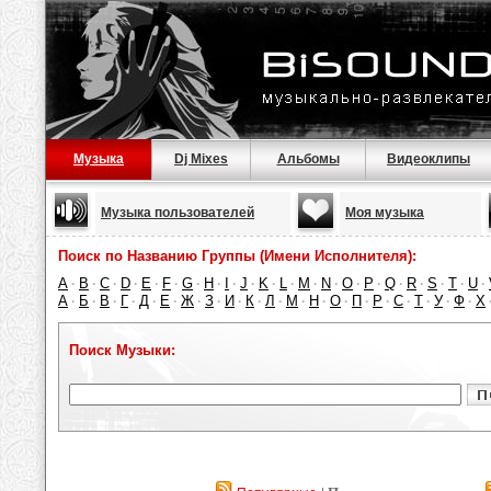
Музыка
Dj Mixes
Альбомы
Видеоклипы
Музыка пользователей
Моя музыка
Поиск по Названию Группы (Имени Исполнителя):
A
B
C
D
E
F
G
H
I
J
K
L
M
N
O
P
Q
R
S
T
U
·
·
·
·
·
·
·
·
·
·
·
·
·
·
·
·
·
·
·
·
·
А
Б
В
Г
Д
Е
Ж
З
И
К
Л
М
Н
О
П
Р
С
Т
У
Ф
Х
·
·
·
·
·
·
·
·
·
·
·
·
·
·
·
·
·
·
·
·
Поиск Музыки: