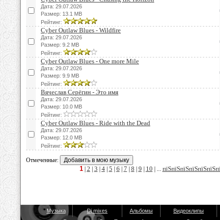
Дата: 29.07.2026
Размер: 13.1 MB
Рейтинг:
Cyber Outlaw Blues - Wildfire
Дата: 29.07.2026
Размер: 9.2 MB
Рейтинг:
Cyber Outlaw Blues - One more Mile
Дата: 29.07.2026
Размер: 9.9 MB
Рейтинг:
Вячеслав Серёгин - Это имя
Дата: 29.07.2026
Размер: 10.0 MB
Рейтинг:
Cyber Outlaw Blues - Ride with the Dead
Дата: 29.07.2026
Размер: 12.0 MB
Рейтинг:
Отмеченные:
1
2
3
4
5
6
7
8
9
10
пїЅпїЅпїЅпїЅпїЅпїЅп
|
|
|
|
|
|
|
|
|
| ...
Музыка
Dj mixes
Альбомы
Видеоклипы