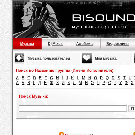
Музыка
Dj Mixes
Альбомы
Видеоклипы
Музыка пользователей
Моя музыка
Поиск по Названию Группы (Имени Исполнителя):
A
B
C
D
E
F
G
H
I
J
K
L
M
N
O
P
Q
R
S
T
U
·
·
·
·
·
·
·
·
·
·
·
·
·
·
·
·
·
·
·
·
·
А
Б
В
Г
Д
Е
Ж
З
И
К
Л
М
Н
О
П
Р
С
Т
У
Ф
Х
·
·
·
·
·
·
·
·
·
·
·
·
·
·
·
·
·
·
·
·
Поиск Музыки: