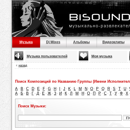
Музыка
Dj Mixes
Альбомы
Видеоклипы
Музыка пользователей
Моя музыка
назад
Поиск Композиций по Названию Группы (Имени Исполнител
A
B
C
D
E
F
G
H
I
J
K
L
M
N
O
P
Q
R
S
T
U
·
·
·
·
·
·
·
·
·
·
·
·
·
·
·
·
·
·
·
·
·
А
Б
В
Г
Д
Е
Ж
З
И
К
Л
М
Н
О
П
Р
С
Т
У
Ф
Х
·
·
·
·
·
·
·
·
·
·
·
·
·
·
·
·
·
·
·
·
Поиск Музыки: