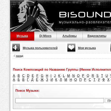
Музыка
Dj Mixes
Альбомы
Видеоклипы
Музыка пользователей
Моя музыка
назад
Поиск Композиций по Названию Группы (Имени Исполнител
A
B
C
D
E
F
G
H
I
J
K
L
M
N
O
P
Q
R
S
T
U
·
·
·
·
·
·
·
·
·
·
·
·
·
·
·
·
·
·
·
·
·
А
Б
В
Г
Д
Е
Ж
З
И
К
Л
М
Н
О
П
Р
С
Т
У
Ф
Х
·
·
·
·
·
·
·
·
·
·
·
·
·
·
·
·
·
·
·
·
Поиск Музыки: