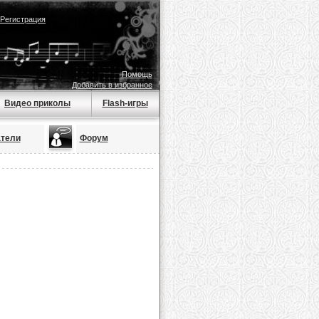
Регистрация
Помощь
Добавить в избранное
Видео приколы
Flash-игры
тели
Форум