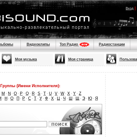
|
Вход
льбомы
Видеоклипы
Топ Радио
Радиостанции
Моя музыка
Моя страница
Пользова
Группы (Имени Исполнителя):
M
N
O
P
Q
R
S
T
U
V
W
X
Y
Z
·
·
·
·
·
·
·
·
·
·
·
·
·
·
М
Н
О
П
Р
С
Т
У
Ф
Х
Ц
Ч
Ш
Щ
Э
Ю
Я
·
·
·
·
·
·
·
·
·
·
·
·
·
·
·
·