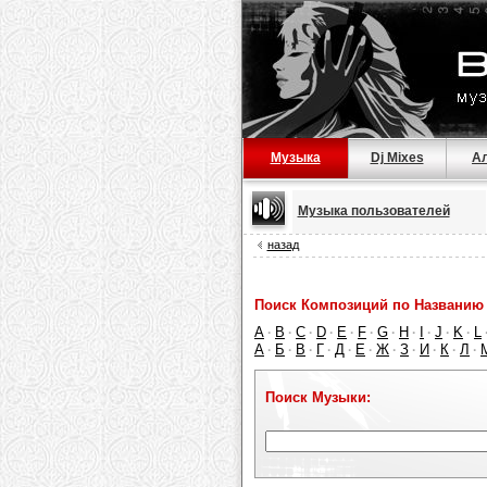
Музыка
Dj Mixes
А
Музыка пользователей
назад
Поиск Композиций по Названию 
A
B
C
D
E
F
G
H
I
J
K
L
·
·
·
·
·
·
·
·
·
·
·
А
Б
В
Г
Д
Е
Ж
З
И
К
Л
·
·
·
·
·
·
·
·
·
·
·
Поиск Музыки: