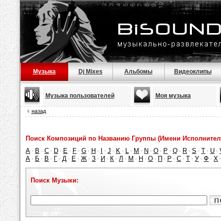
Музыка
Dj Mixes
Альбомы
Видеоклипы
Музыка пользователей
Моя музыка
назад
Поиск Композиций по Названию Группы (Имени Исполнител
A
B
C
D
E
F
G
H
I
J
K
L
M
N
O
P
Q
R
S
T
U
·
·
·
·
·
·
·
·
·
·
·
·
·
·
·
·
·
·
·
·
·
А
Б
В
Г
Д
Е
Ж
З
И
К
Л
М
Н
О
П
Р
С
Т
У
Ф
Х
·
·
·
·
·
·
·
·
·
·
·
·
·
·
·
·
·
·
·
·
Поиск Музыки: