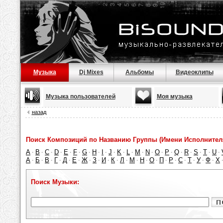
Музыка
Dj Mixes
Альбомы
Видеоклипы
Музыка пользователей
Моя музыка
назад
Поиск Композиций по Названию Группы (Имени Исполнител
A
B
C
D
E
F
G
H
I
J
K
L
M
N
O
P
Q
R
S
T
U
·
·
·
·
·
·
·
·
·
·
·
·
·
·
·
·
·
·
·
·
·
А
Б
В
Г
Д
Е
Ж
З
И
К
Л
М
Н
О
П
Р
С
Т
У
Ф
Х
·
·
·
·
·
·
·
·
·
·
·
·
·
·
·
·
·
·
·
·
Поиск Музыки: