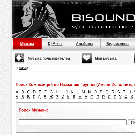
Музыка
Dj Mixes
Альбомы
Видеоклипы
Музыка пользователей
Моя музыка
назад
Поиск Композиций по Названию Группы (Имени Исполнител
A
B
C
D
E
F
G
H
I
J
K
L
M
N
O
P
Q
R
S
T
U
·
·
·
·
·
·
·
·
·
·
·
·
·
·
·
·
·
·
·
·
·
А
Б
В
Г
Д
Е
Ж
З
И
К
Л
М
Н
О
П
Р
С
Т
У
Ф
Х
·
·
·
·
·
·
·
·
·
·
·
·
·
·
·
·
·
·
·
·
Поиск Музыки: