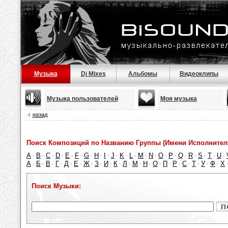
Музыка
Dj Mixes
Альбомы
Видеоклипы
Музыка пользователей
Моя музыка
назад
Поиск Композиций по Названию Группы (Имени Исполнител
A
B
C
D
E
F
G
H
I
J
K
L
M
N
O
P
Q
R
S
T
U
·
·
·
·
·
·
·
·
·
·
·
·
·
·
·
·
·
·
·
·
·
А
Б
В
Г
Д
Е
Ж
З
И
К
Л
М
Н
О
П
Р
С
Т
У
Ф
Х
·
·
·
·
·
·
·
·
·
·
·
·
·
·
·
·
·
·
·
·
Поиск Музыки: