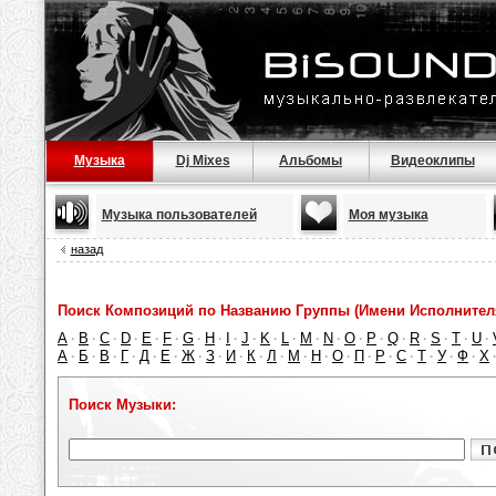
Музыка
Dj Mixes
Альбомы
Видеоклипы
Музыка пользователей
Моя музыка
назад
Поиск Композиций по Названию Группы (Имени Исполнител
A
B
C
D
E
F
G
H
I
J
K
L
M
N
O
P
Q
R
S
T
U
·
·
·
·
·
·
·
·
·
·
·
·
·
·
·
·
·
·
·
·
·
А
Б
В
Г
Д
Е
Ж
З
И
К
Л
М
Н
О
П
Р
С
Т
У
Ф
Х
·
·
·
·
·
·
·
·
·
·
·
·
·
·
·
·
·
·
·
·
Поиск Музыки: