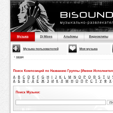
Музыка
Dj Mixes
Альбомы
Видеоклипы
Музыка пользователей
Моя музыка
назад
Поиск Композиций по Названию Группы (Имени Исполнител
A
B
C
D
E
F
G
H
I
J
K
L
M
N
O
P
Q
R
S
T
U
·
·
·
·
·
·
·
·
·
·
·
·
·
·
·
·
·
·
·
·
·
А
Б
В
Г
Д
Е
Ж
З
И
К
Л
М
Н
О
П
Р
С
Т
У
Ф
Х
·
·
·
·
·
·
·
·
·
·
·
·
·
·
·
·
·
·
·
·
Поиск Музыки: