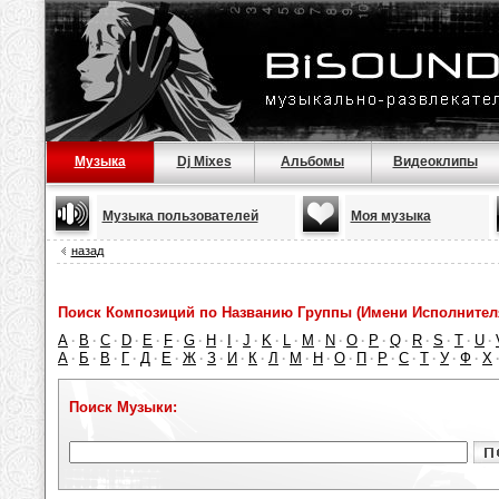
Музыка
Dj Mixes
Альбомы
Видеоклипы
Музыка пользователей
Моя музыка
назад
Поиск Композиций по Названию Группы (Имени Исполнител
A
B
C
D
E
F
G
H
I
J
K
L
M
N
O
P
Q
R
S
T
U
·
·
·
·
·
·
·
·
·
·
·
·
·
·
·
·
·
·
·
·
·
А
Б
В
Г
Д
Е
Ж
З
И
К
Л
М
Н
О
П
Р
С
Т
У
Ф
Х
·
·
·
·
·
·
·
·
·
·
·
·
·
·
·
·
·
·
·
·
Поиск Музыки: