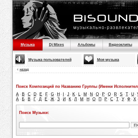
Музыка
Dj Mixes
Альбомы
Видеоклипы
Музыка пользователей
Моя музыка
назад
Поиск Композиций по Названию Группы (Имени Исполнител
A
B
C
D
E
F
G
H
I
J
K
L
M
N
O
P
Q
R
S
T
U
·
·
·
·
·
·
·
·
·
·
·
·
·
·
·
·
·
·
·
·
·
А
Б
В
Г
Д
Е
Ж
З
И
К
Л
М
Н
О
П
Р
С
Т
У
Ф
Х
·
·
·
·
·
·
·
·
·
·
·
·
·
·
·
·
·
·
·
·
Поиск Музыки: