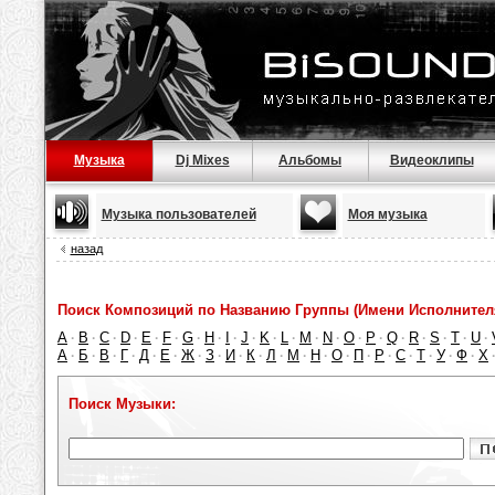
Музыка
Dj Mixes
Альбомы
Видеоклипы
Музыка пользователей
Моя музыка
назад
Поиск Композиций по Названию Группы (Имени Исполнител
A
B
C
D
E
F
G
H
I
J
K
L
M
N
O
P
Q
R
S
T
U
·
·
·
·
·
·
·
·
·
·
·
·
·
·
·
·
·
·
·
·
·
А
Б
В
Г
Д
Е
Ж
З
И
К
Л
М
Н
О
П
Р
С
Т
У
Ф
Х
·
·
·
·
·
·
·
·
·
·
·
·
·
·
·
·
·
·
·
·
Поиск Музыки: