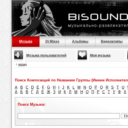
Музыка
Dj Mixes
Альбомы
Видеоклипы
Музыка пользователей
Моя музыка
назад
Поиск Композиций по Названию Группы (Имени Исполнител
A
B
C
D
E
F
G
H
I
J
K
L
M
N
O
P
Q
R
S
T
U
·
·
·
·
·
·
·
·
·
·
·
·
·
·
·
·
·
·
·
·
·
А
Б
В
Г
Д
Е
Ж
З
И
К
Л
М
Н
О
П
Р
С
Т
У
Ф
Х
·
·
·
·
·
·
·
·
·
·
·
·
·
·
·
·
·
·
·
·
Поиск Музыки: