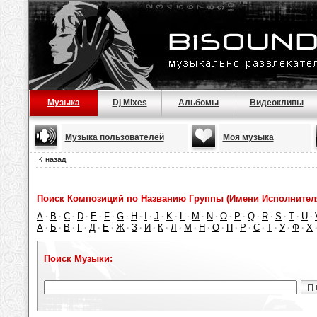
Музыка
Dj Mixes
Альбомы
Видеоклипы
Музыка пользователей
Моя музыка
назад
Поиск Композиций по Названию Группы (Имени Исполнител
A
B
C
D
E
F
G
H
I
J
K
L
M
N
O
P
Q
R
S
T
U
·
·
·
·
·
·
·
·
·
·
·
·
·
·
·
·
·
·
·
·
·
А
Б
В
Г
Д
Е
Ж
З
И
К
Л
М
Н
О
П
Р
С
Т
У
Ф
Х
·
·
·
·
·
·
·
·
·
·
·
·
·
·
·
·
·
·
·
·
Поиск Музыки: