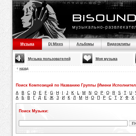
Музыка
Dj Mixes
Альбомы
Видеоклипы
Музыка пользователей
Моя музыка
назад
Поиск Композиций по Названию Группы (Имени Исполнител
A
B
C
D
E
F
G
H
I
J
K
L
M
N
O
P
Q
R
S
T
U
·
·
·
·
·
·
·
·
·
·
·
·
·
·
·
·
·
·
·
·
·
А
Б
В
Г
Д
Е
Ж
З
И
К
Л
М
Н
О
П
Р
С
Т
У
Ф
Х
·
·
·
·
·
·
·
·
·
·
·
·
·
·
·
·
·
·
·
·
Поиск Музыки: