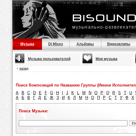
Музыка
Dj Mixes
Альбомы
Видеоклипы
Музыка пользователей
Моя музыка
назад
Поиск Композиций по Названию Группы (Имени Исполнител
A
B
C
D
E
F
G
H
I
J
K
L
M
N
O
P
Q
R
S
T
U
·
·
·
·
·
·
·
·
·
·
·
·
·
·
·
·
·
·
·
·
·
А
Б
В
Г
Д
Е
Ж
З
И
К
Л
М
Н
О
П
Р
С
Т
У
Ф
Х
·
·
·
·
·
·
·
·
·
·
·
·
·
·
·
·
·
·
·
·
Поиск Музыки: