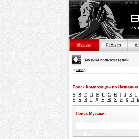
Музыка
Dj Mixes
А
Музыка пользователей
назад
Поиск Композиций по Названию 
A
B
C
D
E
F
G
H
I
J
K
L
·
·
·
·
·
·
·
·
·
·
·
А
Б
В
Г
Д
Е
Ж
З
И
К
Л
·
·
·
·
·
·
·
·
·
·
·
Поиск Музыки: