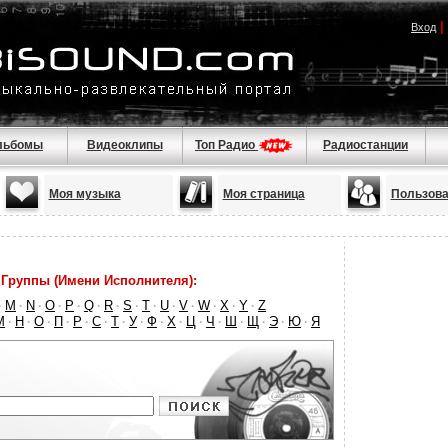
|
Вход
льбомы
Видеоклипы
Топ Радио
Радиостанции
Моя музыка
Моя страница
Пользова
Группы (Имени Исполнителя):
M
N
O
P
Q
R
S
T
U
V
W
X
Y
Z
·
·
·
·
·
·
·
·
·
·
·
·
·
·
М
Н
О
П
Р
С
Т
У
Ф
Х
Ц
Ч
Ш
Щ
Э
Ю
Я
·
·
·
·
·
·
·
·
·
·
·
·
·
·
·
·