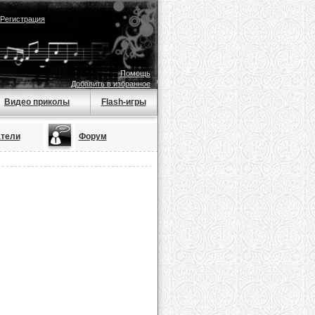
Регистрация
Помощь
Добавить в избранное
Видео приколы
Flash-игры
тели
Форум