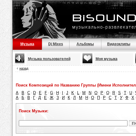
Музыка
Dj Mixes
Альбомы
Видеоклипы
Музыка пользователей
Моя музыка
назад
Поиск Композиций по Названию Группы (Имени Исполнител
A
B
C
D
E
F
G
H
I
J
K
L
M
N
O
P
Q
R
S
T
U
·
·
·
·
·
·
·
·
·
·
·
·
·
·
·
·
·
·
·
·
·
А
Б
В
Г
Д
Е
Ж
З
И
К
Л
М
Н
О
П
Р
С
Т
У
Ф
Х
·
·
·
·
·
·
·
·
·
·
·
·
·
·
·
·
·
·
·
·
Поиск Музыки: