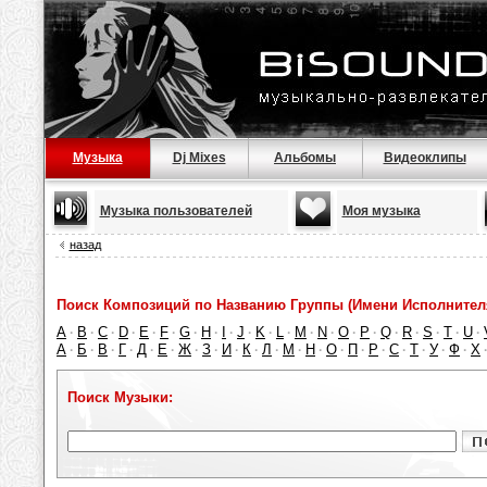
Музыка
Dj Mixes
Альбомы
Видеоклипы
Музыка пользователей
Моя музыка
назад
Поиск Композиций по Названию Группы (Имени Исполнител
A
B
C
D
E
F
G
H
I
J
K
L
M
N
O
P
Q
R
S
T
U
·
·
·
·
·
·
·
·
·
·
·
·
·
·
·
·
·
·
·
·
·
А
Б
В
Г
Д
Е
Ж
З
И
К
Л
М
Н
О
П
Р
С
Т
У
Ф
Х
·
·
·
·
·
·
·
·
·
·
·
·
·
·
·
·
·
·
·
·
Поиск Музыки: