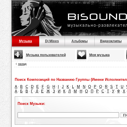
Музыка
Dj Mixes
Альбомы
Видеоклипы
Музыка пользователей
Моя музыка
назад
Поиск Композиций по Названию Группы (Имени Исполнител
A
B
C
D
E
F
G
H
I
J
K
L
M
N
O
P
Q
R
S
T
U
·
·
·
·
·
·
·
·
·
·
·
·
·
·
·
·
·
·
·
·
·
А
Б
В
Г
Д
Е
Ж
З
И
К
Л
М
Н
О
П
Р
С
Т
У
Ф
Х
·
·
·
·
·
·
·
·
·
·
·
·
·
·
·
·
·
·
·
·
Поиск Музыки: