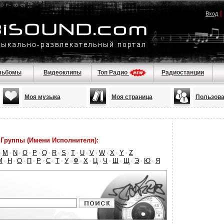
|
Вход
льбомы
Видеоклипы
Топ Радио
Радиостанции
Моя музыка
Моя страница
Пользова
Группы (Имени Исполнителя):
M
N
O
P
Q
R
S
T
U
V
W
X
Y
Z
·
·
·
·
·
·
·
·
·
·
·
·
·
·
М
Н
О
П
Р
С
Т
У
Ф
Х
Ц
Ч
Ш
Щ
Э
Ю
Я
·
·
·
·
·
·
·
·
·
·
·
·
·
·
·
·