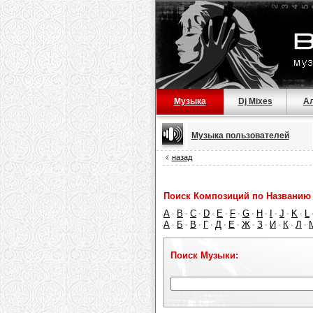
Музыка
Dj Mixes
А
Музыка пользователей
назад
Поиск Композиций по Названию 
A
B
C
D
E
F
G
H
I
J
K
L
·
·
·
·
·
·
·
·
·
·
·
А
Б
В
Г
Д
Е
Ж
З
И
К
Л
·
·
·
·
·
·
·
·
·
·
·
Поиск Музыки: