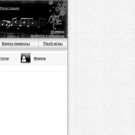
Регистрация
Помощь
Добавить в избранное
Видео приколы
Flash-игры
тели
Форум