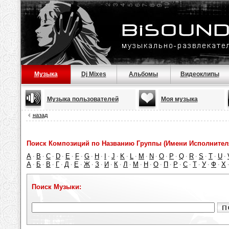
Музыка
Dj Mixes
Альбомы
Видеоклипы
Музыка пользователей
Моя музыка
назад
Поиск Композиций по Названию Группы (Имени Исполнител
A
B
C
D
E
F
G
H
I
J
K
L
M
N
O
P
Q
R
S
T
U
·
·
·
·
·
·
·
·
·
·
·
·
·
·
·
·
·
·
·
·
·
А
Б
В
Г
Д
Е
Ж
З
И
К
Л
М
Н
О
П
Р
С
Т
У
Ф
Х
·
·
·
·
·
·
·
·
·
·
·
·
·
·
·
·
·
·
·
·
Поиск Музыки: