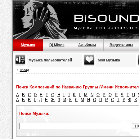
Музыка
Dj Mixes
Альбомы
Видеоклипы
Музыка пользователей
Моя музыка
назад
Поиск Композиций по Названию Группы (Имени Исполнител
A
B
C
D
E
F
G
H
I
J
K
L
M
N
O
P
Q
R
S
T
U
·
·
·
·
·
·
·
·
·
·
·
·
·
·
·
·
·
·
·
·
·
А
Б
В
Г
Д
Е
Ж
З
И
К
Л
М
Н
О
П
Р
С
Т
У
Ф
Х
·
·
·
·
·
·
·
·
·
·
·
·
·
·
·
·
·
·
·
·
Поиск Музыки: