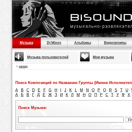
Музыка
Dj Mixes
Альбомы
Видеоклипы
Музыка пользователей
Моя музыка
назад
Поиск Композиций по Названию Группы (Имени Исполнител
A
B
C
D
E
F
G
H
I
J
K
L
M
N
O
P
Q
R
S
T
U
·
·
·
·
·
·
·
·
·
·
·
·
·
·
·
·
·
·
·
·
·
А
Б
В
Г
Д
Е
Ж
З
И
К
Л
М
Н
О
П
Р
С
Т
У
Ф
Х
·
·
·
·
·
·
·
·
·
·
·
·
·
·
·
·
·
·
·
·
Поиск Музыки: