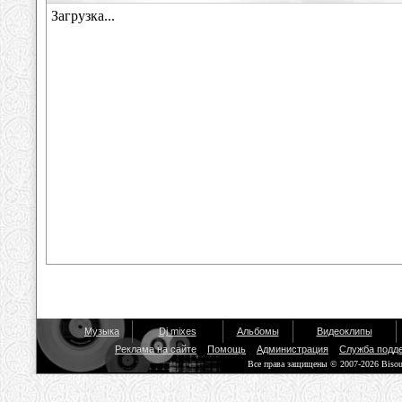
Музыка
Dj mixes
Альбомы
Видеоклипы
Реклама на сайте
Помощь
Администрация
Служба подд
Все права защищены © 2007-2026 Biso