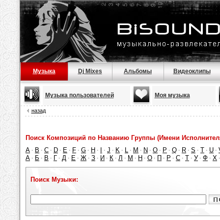
Музыка
Dj Mixes
Альбомы
Видеоклипы
Музыка пользователей
Моя музыка
назад
Поиск Композиций по Названию Группы (Имени Исполнител
A
B
C
D
E
F
G
H
I
J
K
L
M
N
O
P
Q
R
S
T
U
·
·
·
·
·
·
·
·
·
·
·
·
·
·
·
·
·
·
·
·
·
А
Б
В
Г
Д
Е
Ж
З
И
К
Л
М
Н
О
П
Р
С
Т
У
Ф
Х
·
·
·
·
·
·
·
·
·
·
·
·
·
·
·
·
·
·
·
·
Поиск Музыки: