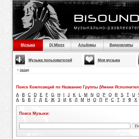
Музыка
Dj Mixes
Альбомы
Видеоклипы
Музыка пользователей
Моя музыка
назад
Поиск Композиций по Названию Группы (Имени Исполнител
A
B
C
D
E
F
G
H
I
J
K
L
M
N
O
P
Q
R
S
T
U
·
·
·
·
·
·
·
·
·
·
·
·
·
·
·
·
·
·
·
·
·
А
Б
В
Г
Д
Е
Ж
З
И
К
Л
М
Н
О
П
Р
С
Т
У
Ф
Х
·
·
·
·
·
·
·
·
·
·
·
·
·
·
·
·
·
·
·
·
Поиск Музыки: