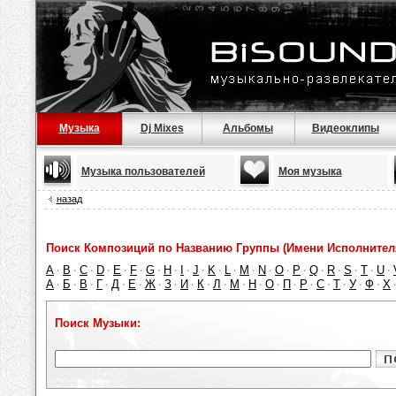
Музыка
Dj Mixes
Альбомы
Видеоклипы
Музыка пользователей
Моя музыка
назад
Поиск Композиций по Названию Группы (Имени Исполнител
A
B
C
D
E
F
G
H
I
J
K
L
M
N
O
P
Q
R
S
T
U
·
·
·
·
·
·
·
·
·
·
·
·
·
·
·
·
·
·
·
·
·
А
Б
В
Г
Д
Е
Ж
З
И
К
Л
М
Н
О
П
Р
С
Т
У
Ф
Х
·
·
·
·
·
·
·
·
·
·
·
·
·
·
·
·
·
·
·
·
Поиск Музыки: