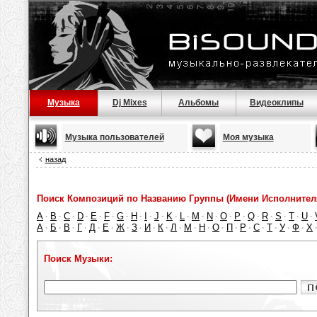
Музыка
Dj Mixes
Альбомы
Видеоклипы
Музыка пользователей
Моя музыка
назад
Поиск Композиций по Названию Группы (Имени Исполнител
A
B
C
D
E
F
G
H
I
J
K
L
M
N
O
P
Q
R
S
T
U
·
·
·
·
·
·
·
·
·
·
·
·
·
·
·
·
·
·
·
·
·
А
Б
В
Г
Д
Е
Ж
З
И
К
Л
М
Н
О
П
Р
С
Т
У
Ф
Х
·
·
·
·
·
·
·
·
·
·
·
·
·
·
·
·
·
·
·
·
Поиск Музыки: