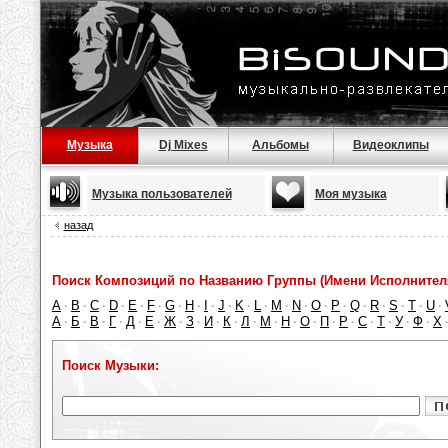
Музыка
Dj Mixes
Альбомы
Видеоклипы
Музыка пользователей
Моя музыка
назад
Поиск Композиций по Названию Группы (Имени Исполнител
A
B
C
D
E
F
G
H
I
J
K
L
M
N
O
P
Q
R
S
T
U
·
·
·
·
·
·
·
·
·
·
·
·
·
·
·
·
·
·
·
·
·
А
Б
В
Г
Д
Е
Ж
З
И
К
Л
М
Н
О
П
Р
С
Т
У
Ф
Х
·
·
·
·
·
·
·
·
·
·
·
·
·
·
·
·
·
·
·
·
Поиск Музыки: