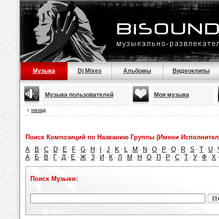
Музыка
Dj Mixes
Альбомы
Видеоклипы
Музыка пользователей
Моя музыка
назад
Поиск Композиций по Названию Группы (Имени Исполнител
A
B
C
D
E
F
G
H
I
J
K
L
M
N
O
P
Q
R
S
T
U
·
·
·
·
·
·
·
·
·
·
·
·
·
·
·
·
·
·
·
·
·
А
Б
В
Г
Д
Е
Ж
З
И
К
Л
М
Н
О
П
Р
С
Т
У
Ф
Х
·
·
·
·
·
·
·
·
·
·
·
·
·
·
·
·
·
·
·
·
Поиск Музыки: