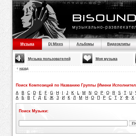
Музыка
Dj Mixes
Альбомы
Видеоклипы
Музыка пользователей
Моя музыка
назад
Поиск Композиций по Названию Группы (Имени Исполнител
A
B
C
D
E
F
G
H
I
J
K
L
M
N
O
P
Q
R
S
T
U
·
·
·
·
·
·
·
·
·
·
·
·
·
·
·
·
·
·
·
·
·
А
Б
В
Г
Д
Е
Ж
З
И
К
Л
М
Н
О
П
Р
С
Т
У
Ф
Х
·
·
·
·
·
·
·
·
·
·
·
·
·
·
·
·
·
·
·
·
Поиск Музыки: