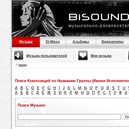
Музыка
Dj Mixes
Альбомы
Видеоклипы
Музыка пользователей
Моя музыка
назад
Поиск Композиций по Названию Группы (Имени Исполнител
A
B
C
D
E
F
G
H
I
J
K
L
M
N
O
P
Q
R
S
T
U
·
·
·
·
·
·
·
·
·
·
·
·
·
·
·
·
·
·
·
·
·
А
Б
В
Г
Д
Е
Ж
З
И
К
Л
М
Н
О
П
Р
С
Т
У
Ф
Х
·
·
·
·
·
·
·
·
·
·
·
·
·
·
·
·
·
·
·
·
Поиск Музыки: