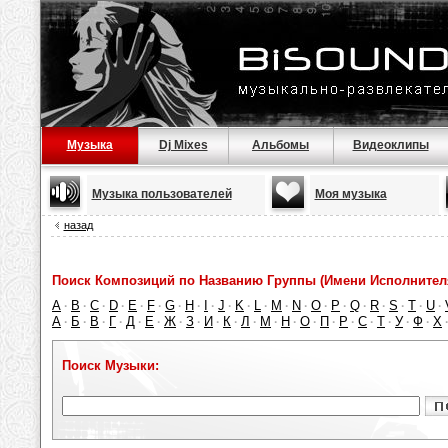
Музыка
Dj Mixes
Альбомы
Видеоклипы
Музыка пользователей
Моя музыка
назад
Поиск Композиций по Названию Группы (Имени Исполнител
A
B
C
D
E
F
G
H
I
J
K
L
M
N
O
P
Q
R
S
T
U
·
·
·
·
·
·
·
·
·
·
·
·
·
·
·
·
·
·
·
·
·
А
Б
В
Г
Д
Е
Ж
З
И
К
Л
М
Н
О
П
Р
С
Т
У
Ф
Х
·
·
·
·
·
·
·
·
·
·
·
·
·
·
·
·
·
·
·
·
Поиск Музыки: