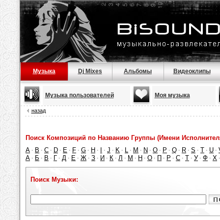
Музыка
Dj Mixes
Альбомы
Видеоклипы
Музыка пользователей
Моя музыка
назад
Поиск Композиций по Названию Группы (Имени Исполнител
A
B
C
D
E
F
G
H
I
J
K
L
M
N
O
P
Q
R
S
T
U
·
·
·
·
·
·
·
·
·
·
·
·
·
·
·
·
·
·
·
·
·
А
Б
В
Г
Д
Е
Ж
З
И
К
Л
М
Н
О
П
Р
С
Т
У
Ф
Х
·
·
·
·
·
·
·
·
·
·
·
·
·
·
·
·
·
·
·
·
Поиск Музыки: