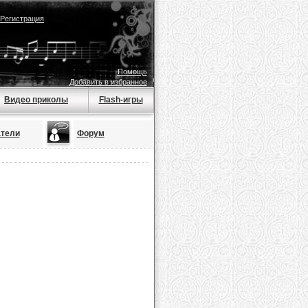
Регистрация
Помощь
Добавить в избранное
Видео приколы
Flash-игры
тели
Форум