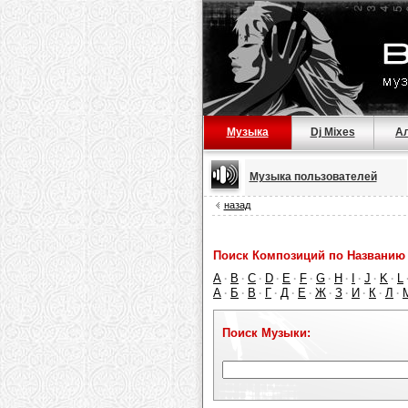
Музыка
Dj Mixes
А
Музыка пользователей
назад
Поиск Композиций по Названию 
A
B
C
D
E
F
G
H
I
J
K
L
·
·
·
·
·
·
·
·
·
·
·
А
Б
В
Г
Д
Е
Ж
З
И
К
Л
·
·
·
·
·
·
·
·
·
·
·
Поиск Музыки: