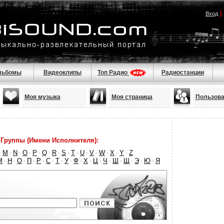
|
Вход
льбомы
Видеоклипы
Топ Радио
Радиостанции
Моя музыка
Моя страница
Пользова
Группы (Имени Исполнителя):
M
N
O
P
Q
R
S
T
U
V
W
X
Y
Z
·
·
·
·
·
·
·
·
·
·
·
·
·
·
М
Н
О
П
Р
С
Т
У
Ф
Х
Ц
Ч
Ш
Щ
Э
Ю
Я
·
·
·
·
·
·
·
·
·
·
·
·
·
·
·
·