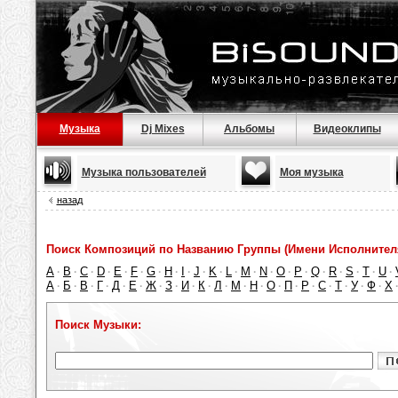
Музыка
Dj Mixes
Альбомы
Видеоклипы
Музыка пользователей
Моя музыка
назад
Поиск Композиций по Названию Группы (Имени Исполнител
A
B
C
D
E
F
G
H
I
J
K
L
M
N
O
P
Q
R
S
T
U
·
·
·
·
·
·
·
·
·
·
·
·
·
·
·
·
·
·
·
·
·
А
Б
В
Г
Д
Е
Ж
З
И
К
Л
М
Н
О
П
Р
С
Т
У
Ф
Х
·
·
·
·
·
·
·
·
·
·
·
·
·
·
·
·
·
·
·
·
Поиск Музыки: