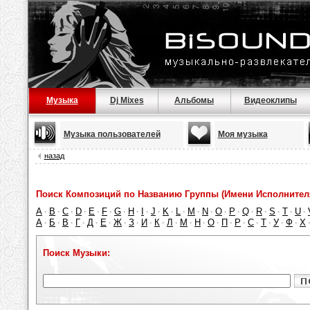
Музыка
Dj Mixes
Альбомы
Видеоклипы
Музыка пользователей
Моя музыка
назад
Поиск Композиций по Названию Группы (Имени Исполнител
A
B
C
D
E
F
G
H
I
J
K
L
M
N
O
P
Q
R
S
T
U
·
·
·
·
·
·
·
·
·
·
·
·
·
·
·
·
·
·
·
·
·
А
Б
В
Г
Д
Е
Ж
З
И
К
Л
М
Н
О
П
Р
С
Т
У
Ф
Х
·
·
·
·
·
·
·
·
·
·
·
·
·
·
·
·
·
·
·
·
Поиск Музыки: