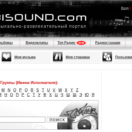
|
Вход
льбомы
Видеоклипы
Топ Радио
Радиостанции
Моя музыка
Моя страница
Пользова
Группы (Имени Исполнителя):
M
N
O
P
Q
R
S
T
U
V
W
X
Y
Z
·
·
·
·
·
·
·
·
·
·
·
·
·
·
М
Н
О
П
Р
С
Т
У
Ф
Х
Ц
Ч
Ш
Щ
Э
Ю
Я
·
·
·
·
·
·
·
·
·
·
·
·
·
·
·
·