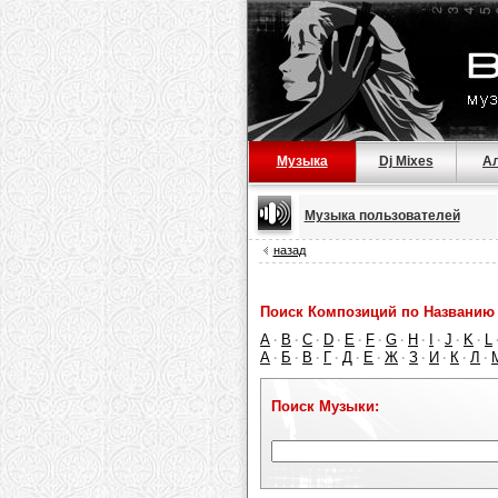
Музыка
Dj Mixes
А
Музыка пользователей
назад
Поиск Композиций по Названию 
A
B
C
D
E
F
G
H
I
J
K
L
·
·
·
·
·
·
·
·
·
·
·
А
Б
В
Г
Д
Е
Ж
З
И
К
Л
·
·
·
·
·
·
·
·
·
·
·
Поиск Музыки: