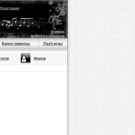
Регистрация
Помощь
Добавить в избранное
Видео приколы
Flash-игры
тели
Форум