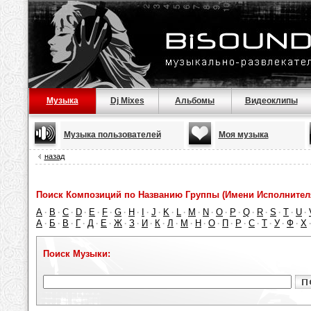
Музыка
Dj Mixes
Альбомы
Видеоклипы
Музыка пользователей
Моя музыка
назад
Поиск Композиций по Названию Группы (Имени Исполнител
A
B
C
D
E
F
G
H
I
J
K
L
M
N
O
P
Q
R
S
T
U
·
·
·
·
·
·
·
·
·
·
·
·
·
·
·
·
·
·
·
·
·
А
Б
В
Г
Д
Е
Ж
З
И
К
Л
М
Н
О
П
Р
С
Т
У
Ф
Х
·
·
·
·
·
·
·
·
·
·
·
·
·
·
·
·
·
·
·
·
Поиск Музыки: