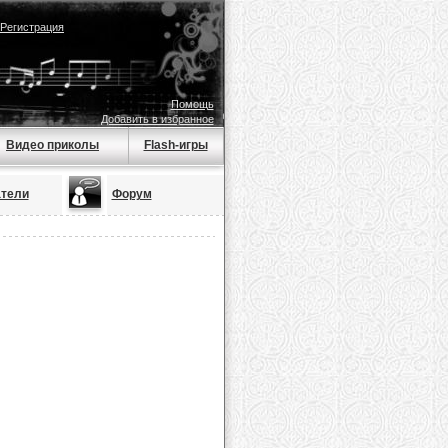
Регистрация
Помощь
Добавить в избранное
Видео приколы
Flash-игры
тели
Форум