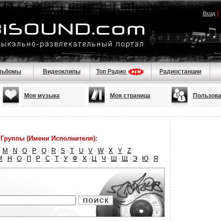
|
Вход
льбомы
Видеоклипы
Топ Радио
Радиостанции
Моя музыка
Моя страница
Пользова
Группы (Имени Исполнителя):
M
N
O
P
Q
R
S
T
U
V
W
X
Y
Z
·
·
·
·
·
·
·
·
·
·
·
·
·
·
М
Н
О
П
Р
С
Т
У
Ф
Х
Ц
Ч
Ш
Щ
Э
Ю
Я
·
·
·
·
·
·
·
·
·
·
·
·
·
·
·
·