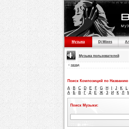
Музыка
Dj Mixes
А
Музыка пользователей
назад
Поиск Композиций по Названию 
A
B
C
D
E
F
G
H
I
J
K
L
·
·
·
·
·
·
·
·
·
·
·
А
Б
В
Г
Д
Е
Ж
З
И
К
Л
·
·
·
·
·
·
·
·
·
·
·
Поиск Музыки: