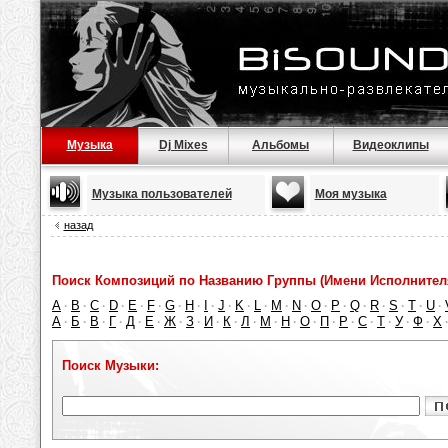
Музыка
Dj Mixes
Альбомы
Видеоклипы
Музыка пользователей
Моя музыка
назад
Поиск Композиций по Названию Группы (Имени Исполнител
A
B
C
D
E
F
G
H
I
J
K
L
M
N
O
P
Q
R
S
T
U
·
·
·
·
·
·
·
·
·
·
·
·
·
·
·
·
·
·
·
·
·
А
Б
В
Г
Д
Е
Ж
З
И
К
Л
М
Н
О
П
Р
С
Т
У
Ф
Х
·
·
·
·
·
·
·
·
·
·
·
·
·
·
·
·
·
·
·
·
Поиск Музыки: