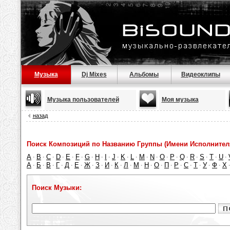
Музыка
Dj Mixes
Альбомы
Видеоклипы
Музыка пользователей
Моя музыка
назад
Поиск Композиций по Названию Группы (Имени Исполнител
A
B
C
D
E
F
G
H
I
J
K
L
M
N
O
P
Q
R
S
T
U
·
·
·
·
·
·
·
·
·
·
·
·
·
·
·
·
·
·
·
·
·
А
Б
В
Г
Д
Е
Ж
З
И
К
Л
М
Н
О
П
Р
С
Т
У
Ф
Х
·
·
·
·
·
·
·
·
·
·
·
·
·
·
·
·
·
·
·
·
Поиск Музыки: