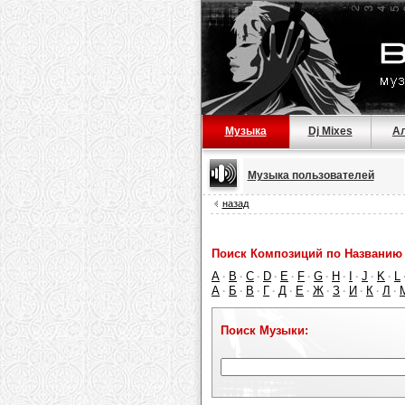
Музыка
Dj Mixes
А
Музыка пользователей
назад
Поиск Композиций по Названию 
A
B
C
D
E
F
G
H
I
J
K
L
·
·
·
·
·
·
·
·
·
·
·
А
Б
В
Г
Д
Е
Ж
З
И
К
Л
·
·
·
·
·
·
·
·
·
·
·
Поиск Музыки: