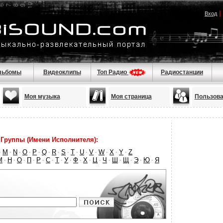
|
Вход
льбомы
Видеоклипы
Топ Радио
Радиостанции
Моя музыка
Моя страница
Пользова
Группы (Имени Исполнителя):
M
N
O
P
Q
R
S
T
U
V
W
X
Y
Z
·
·
·
·
·
·
·
·
·
·
·
·
·
·
М
Н
О
П
Р
С
Т
У
Ф
Х
Ц
Ч
Ш
Щ
Э
Ю
Я
·
·
·
·
·
·
·
·
·
·
·
·
·
·
·
·