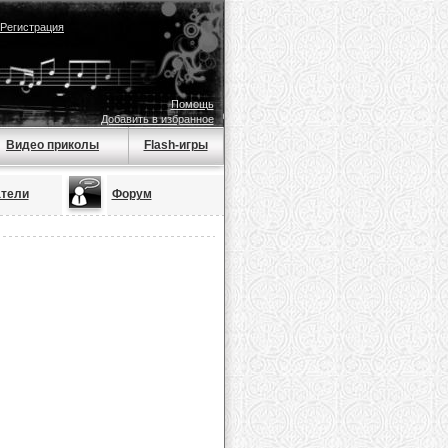
Регистрация
Помощь
Добавить в избранное
Видео приколы
Flash-игры
тели
Форум