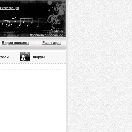
Регистрация
Помощь
Добавить в избранное
Видео приколы
Flash-игры
тели
Форум