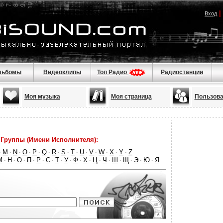
|
Вход
льбомы
Видеоклипы
Топ Радио
Радиостанции
Моя музыка
Моя страница
Пользова
Группы (Имени Исполнителя):
M
N
O
P
Q
R
S
T
U
V
W
X
Y
Z
·
·
·
·
·
·
·
·
·
·
·
·
·
·
М
Н
О
П
Р
С
Т
У
Ф
Х
Ц
Ч
Ш
Щ
Э
Ю
Я
·
·
·
·
·
·
·
·
·
·
·
·
·
·
·
·