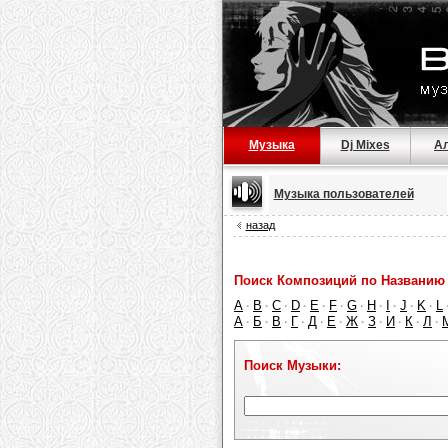
Музыка
Dj Mixes
А
Музыка пользователей
назад
Поиск Композиций по Названию 
A
B
C
D
E
F
G
H
I
J
K
L
·
·
·
·
·
·
·
·
·
·
·
А
Б
В
Г
Д
Е
Ж
З
И
К
Л
·
·
·
·
·
·
·
·
·
·
·
Поиск Музыки: