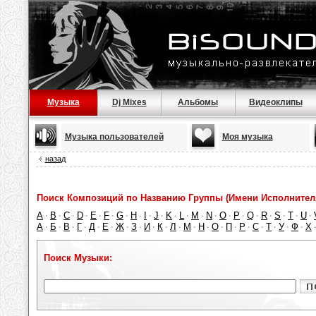
Музыка
Dj Mixes
Альбомы
Видеоклипы
Музыка пользователей
Моя музыка
назад
Поиск Композиций по Названию Группы (Имени Исполнител
A
B
C
D
E
F
G
H
I
J
K
L
M
N
O
P
Q
R
S
T
U
·
·
·
·
·
·
·
·
·
·
·
·
·
·
·
·
·
·
·
·
·
А
Б
В
Г
Д
Е
Ж
З
И
К
Л
М
Н
О
П
Р
С
Т
У
Ф
Х
·
·
·
·
·
·
·
·
·
·
·
·
·
·
·
·
·
·
·
·
Поиск Музыки: