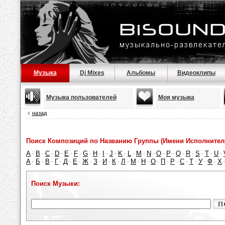
Музыка
Dj Mixes
Альбомы
Видеоклипы
Музыка пользователей
Моя музыка
назад
Поиск Композиций по Названию Группы (Имени Исполнител
A
B
C
D
E
F
G
H
I
J
K
L
M
N
O
P
Q
R
S
T
U
·
·
·
·
·
·
·
·
·
·
·
·
·
·
·
·
·
·
·
·
·
А
Б
В
Г
Д
Е
Ж
З
И
К
Л
М
Н
О
П
Р
С
Т
У
Ф
Х
·
·
·
·
·
·
·
·
·
·
·
·
·
·
·
·
·
·
·
·
Поиск Музыки: